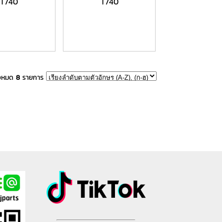
T740
T740
้งหมด
8
รายการ