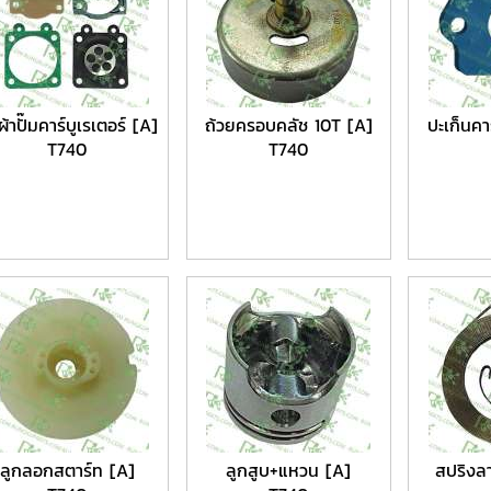
ผ้าปั๊มคาร์บูเรเตอร์ [A]
ถ้วยครอบคลัช 10T [A]
ปะเก็นคาร
T740
T740
ลูกลอกสตาร์ท [A]
ลูกสูบ+แหวน [A]
สปริงล