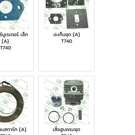
์บูเรเตอร์ เล็ก
ปะเก็นชุด [A]
[A]
T740
T740
านสตาร์ท [A]
เสื้อสูบครบชุด